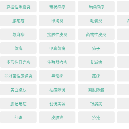
穿掘性毛囊炎
带状疱疹
单纯疱疹
脓疱疮
甲沟炎
毛囊炎
荨麻疹
接触性皮炎
药物性皮炎
体癣
甲真菌病
痱子
多形性日光疹
生殖器疱疹
艾滋病
非淋菌性尿道炎
寻常疣
跖疣
美白嫩肤
祛痘除斑
紧肤除皱
胎记与痣
创伤美容
银屑病
红斑
皮肤癌
疥疮