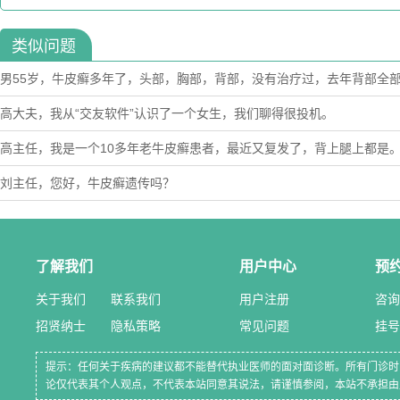
类似问题
男55岁，牛皮癣多年了，头部，胸部，背部，没有治疗过，去年背部全
头部不见好，还能好不，有什么好法子？
高大夫，我从“交友软件”认识了一个女生，我们聊得很投机。
高主任，我是一个10多年老牛皮癣患者，最近又复发了，背上腿上都是
后，不多久就复发。我就想知道，为什么我的牛皮癣老是复发？你能帮我
刘主任，您好，牛皮癣遗传吗？
了解我们
用户中心
预
关于我们
联系我们
用户注册
咨询
招贤纳士
隐私策略
常见问题
挂号
提示：任何关于疾病的建议都不能替代执业医师的面对面诊断。所有门诊时
论仅代表其个人观点，不代表本站同意其说法，请谨慎参阅，本站不承担由