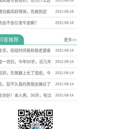
？
癜风是可自愈的，但为什么还
2021-08-18
很多人没治好呢？
要白癜风好得快，先做到这
2021-08-18
！
伤会不会引发牛皮癣？
2021-08-18
问答推荐
更多>>
主任，前段时间我和我老婆查
2021-08-14
了尖锐湿疣，目前我们在用光
是一农妇，今年50岁。近几年
2021-08-14
力治疗，已经做了2次。想问
地干活，一热一出汗，就浑身
任好，生殖器上长了湿疣，今
2021-08-14
这个还需要几次？我们打算备
痒，
做了激光手术，估计也传染给
任，前不久我的男朋友确诊了
2021-08-14
二胎，会有影响吗？
女友，想问问这种病能不能根
锐湿疣，他没有不洁性行为，
生你好！本人男，36岁，有过
2021-08-14
，会不会有不良影响。
该是其他途径被感染。
行为，一个月前洗澡时发现下
有赘生物