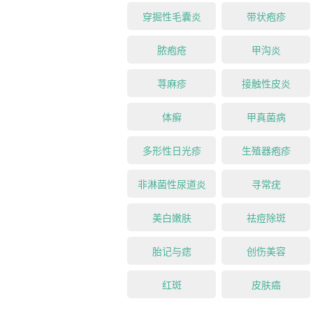
穿掘性毛囊炎
带状疱疹
脓疱疮
甲沟炎
荨麻疹
接触性皮炎
体癣
甲真菌病
多形性日光疹
生殖器疱疹
非淋菌性尿道炎
寻常疣
美白嫩肤
祛痘除斑
胎记与痣
创伤美容
红斑
皮肤癌