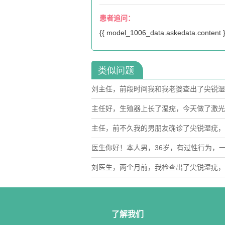
患者追问：
{{ model_1006_data.askedata.content }
类似问题
刘主任，前段时间我和我老婆查出了尖锐湿
2次。想问下这个还需要几次？我们打算备
主任好，生殖器上长了湿疣，今天做了激光
病能不能根治，会不会有不良影响。
主任，前不久我的男朋友确诊了尖锐湿疣，
染。
医生你好！本人男，36岁，有过性行为，
刘医生，两个月前，我检查出了尖锐湿疣，
了解我们