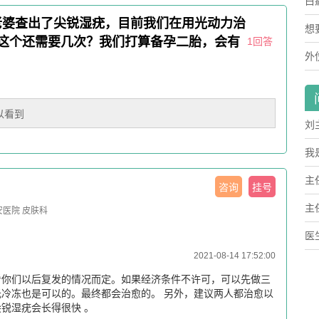
吗
白
老婆查出了尖锐湿疣，目前我们在用光动力治
是
想
这个还需要几次？我们打算备孕二胎，会有
1回答
点
外
以看到
刘
出
我
动
下
主
咨询
挂号
下
发
天
主
医院 皮肤科
孕
了
尖
医
2021-08-14 17:52:00
治
应
性
看你们以后复发的情况而定。如果经济条件不许可，可以先做三
面
冷冻也是可以的。最终都会治愈的。 另外，建议两人都治愈以
锐湿疣会长得很快 。