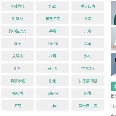
单纯疱疹
水痘
手足口病
毛囊炎
疖与疖病
湿疹
药物性皮炎
手癣
头癣
痱子
日晒伤
鸡眼
艾滋病
梅毒
淋病
跖疣
扁平疣
尖锐湿疣
紧肤除皱
脱毛
祛除黑眼圈
银屑病
白癜风
脱发
慢
疥疮
足癣
其他皮肤病
药
荨